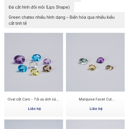
Đá cắt hình đôi môi (Lips Shape)
Green chates nhiều hình dạng – Biến hóa qua nhiều kiểu
cắt tinh tế
MUA NGAY
MUA NGAY
Oval cắt Caro - Tối ưu ánh sáng
Marquise Facet Cut
& độ lấp lánh
Gemstones – Đường nét sắc
gọn, ánh lửa cân đối
Liên hệ
Liên hệ