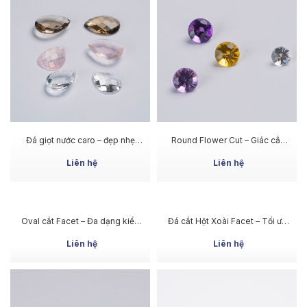
MUA NGAY
MUA NGAY
Đá giọt nước caro – đẹp nhẹ
Round Flower Cut – Giác cắt
nhàng, sang trọng
hình bông hoa độc đáo
Liên hệ
Liên hệ
MUA NGAY
MUA NGAY
Oval cắt Facet – Đa dạng kiểu
Đá cắt Hột Xoài Facet – Tối ưu
cắt hiện đại, ánh lửa mạnh
hình dáng, nổi bật chiều sâu
viên đá
Liên hệ
Liên hệ