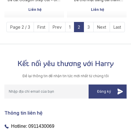
cắt bậc thang sang trọng
mảnh, phù hợp nhiều kiểu thiết
kế độc đáo
Liên hệ
Liên hệ
Page 2 / 3
First
Prev
1
2
3
Next
Last
Kết nối yêu thương với Harry
Để lại thông tin để nhận tin tức mới nhất từ chúng tôi
Thông tin liên hệ
Hotline:
0911430069