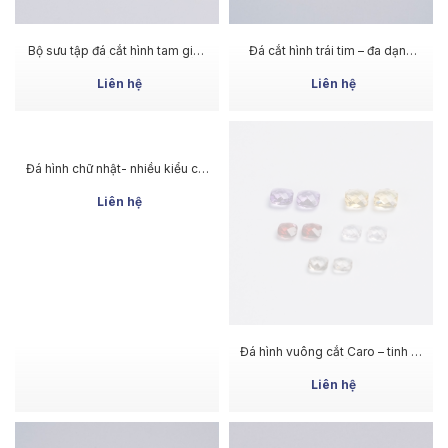
MUA NGAY
MUA NGAY
Bộ sưu tập đá cắt hình tam giác
Đá cắt hình trái tim – đa dạng
– Đa dạng kiểu cắt & màu sắc
kiểu giác cắt,hiệu ứng ánh sáng
cao
Liên hệ
Liên hệ
MUA NGAY
MUA NGAY
Đá hình chữ nhật- nhiều kiểu cắt
Đá hình vuông cắt Caro – tinh tế
cho hiệu ứng đẹp
từ hình dáng đến ánh sán
Liên hệ
Liên hệ