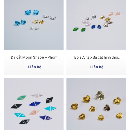
MUA NGAY
MUA NGAY
Đá cắt Moon Shape – Phom
Bộ sưu tập đá cắt hình thoi
dáng độc đáo, tôn vẻ đẹp tự
Cabochon - Đường nét mềm,
nhiên của từng viên đá
phù hợp nhiều thiết kế trang sức
Liên hệ
Liên hệ