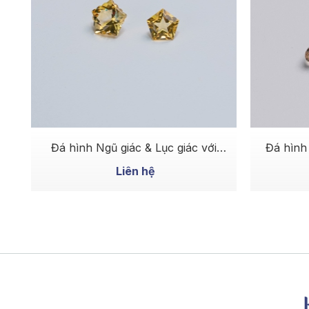
MUA NGAY
Đá hình Ngũ giác & Lục giác với
Đá hình
điểm nhấn nằm ở cấu trúc giác cắt
giác
Liên hệ
bên trong