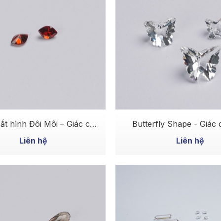
MUA NGAY
MUA NGAY
ắt hình Đôi Môi – Giác cắt
Butterfly Shape - Giác 
i, hiệu ứng ánh lửa rõ
xứng, ánh sáng đa c
Liên hệ
Liên hệ