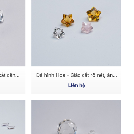
MUA NGAY
cắt cân
Đá hình Hoa – Giác cắt rõ nét, ánh
hiều
sáng nổi bật
Liên hệ