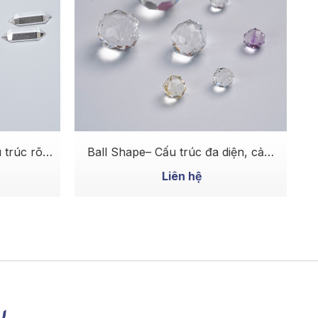
MUA NGAY
 trúc rõ
Ball Shape– Cấu trúc đa diện, cảm
ối
giác sống động, độc đáo
Liên hệ
y