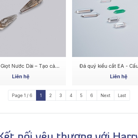
MUA NGAY
MUA NGAY
 Giọt Nước Dài – Tạo cảm
Đá quý kiểu cắt EA - Cấu
 thanh thoát và tinh tế
ràng, vẻ đẹp cân đ
Liên hệ
Liên hệ
Page 1 / 6
1
2
3
4
5
6
Next
Last
Kết nối yêu thương với Harr