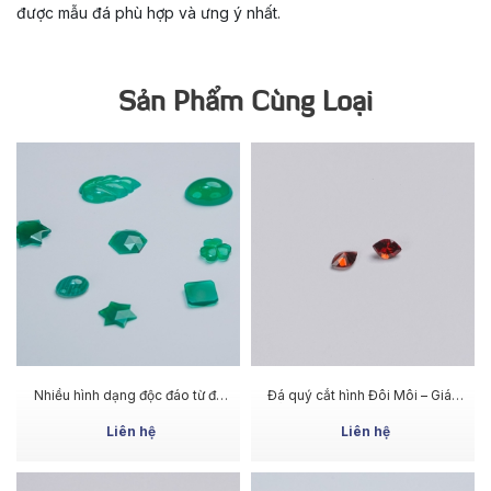
được mẫu đá phù hợp và ưng ý nhất.
Sản Phẩm Cùng Loại
MUA NGAY
MUA NGAY
Nhiều hình dạng độc đáo từ đá
Đá quý cắt hình Đôi Môi – Giác
Green Achates
cắt mềm mại, hiệu ứng ánh lửa
rõ
Liên hệ
Liên hệ