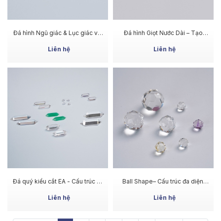
MUA NGAY
MUA NGAY
Đá hình Ngũ giác & Lục giác với
Đá hình Giọt Nước Dài – Tạo
điểm nhấn nằm ở cấu trúc giác
cảm giác thanh thoát và tinh tế
cắt bên trong
Liên hệ
Liên hệ
MUA NGAY
MUA NGAY
Đá quý kiểu cắt EA - Cấu trúc rõ
Ball Shape– Cấu trúc đa diện,
ràng, vẻ đẹp cân đối
cảm giác sống động, độc đáo
Liên hệ
Liên hệ