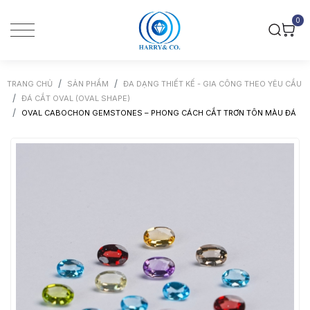
0
TRANG CHỦ
SẢN PHẨM
ĐA DẠNG THIẾT KẾ - GIA CÔNG THEO YÊU CẦU
ĐÁ CẮT OVAL (OVAL SHAPE)
OVAL CABOCHON GEMSTONES – PHONG CÁCH CẮT TRƠN TÔN MÀU ĐÁ