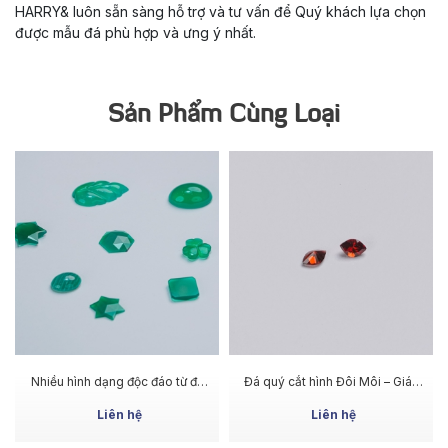
HARRY& luôn sẵn sàng hỗ trợ và tư vấn để Quý khách lựa chọn
được mẫu đá phù hợp và ưng ý nhất.
Sản Phẩm Cùng Loại
MUA NGAY
MUA NGAY
Nhiều hình dạng độc đáo từ đá
Đá quý cắt hình Đôi Môi – Giác
Green Achates
cắt mềm mại, hiệu ứng ánh lửa
rõ
Liên hệ
Liên hệ