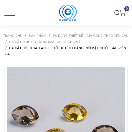
0
TRANG CHỦ
SẢN PHẨM
ĐA DẠNG THIẾT KẾ - GIA CÔNG THEO YÊU CẦU
ĐÁ CẮT HÌNH HỘT XOÀI (MARQUISE SHAPE)
ĐÁ CẮT HỘT XOÀI FACET – TỐI ƯU HÌNH DÁNG, NỔI BẬT CHIỀU SÂU VIÊN
ĐÁ