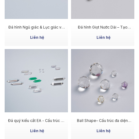
MUA NGAY
MUA NGAY
Đá hình Ngũ giác & Lục giác với
Đá hình Giọt Nước Dài – Tạo
điểm nhấn nằm ở cấu trúc giác
cảm giác thanh thoát và tinh tế
cắt bên trong
Liên hệ
Liên hệ
MUA NGAY
MUA NGAY
Đá quý kiểu cắt EA - Cấu trúc rõ
Ball Shape– Cấu trúc đa diện,
ràng, vẻ đẹp cân đối
cảm giác sống động, độc đáo
Liên hệ
Liên hệ