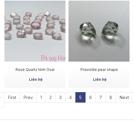
MUA NGAY
MUA NGAY
Rose Quartz hình Oval
Prasiolite pear shape
Liên hệ
Liên hệ
e
First
Prev
1
2
3
4
5
6
7
8
Next