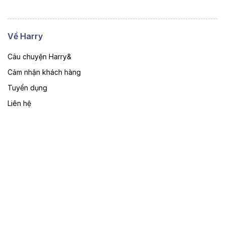
Về Harry
Câu chuyện Harry&
Cảm nhận khách hàng
Tuyển dụng
Liên hệ
Chính sách hỗ trợ
Hỗ trợ đặt hàng
Chính sách trả hàng
Chính sách bảo hành
Chính sách người dùng
Chính sách mua hàng