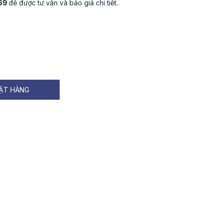
069
để được tư vấn và báo giá chi tiết.
ẶT HÀNG