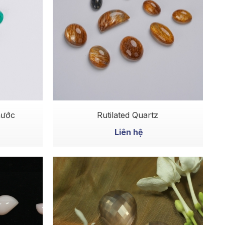
MUA NGAY
 giọt nước
Rutilated Quartz
Liên hệ