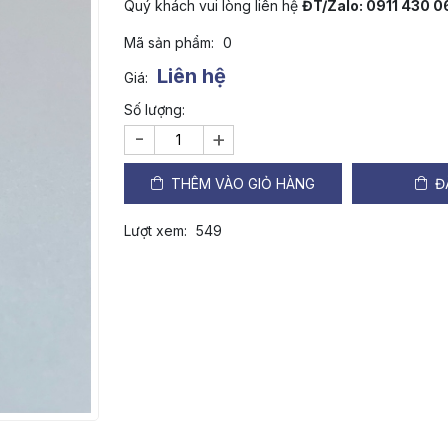
Quý khách vui lòng liên hệ
ĐT/Zalo: 0911 430 0
Mã sản phẩm:
0
Liên hệ
Giá:
Số lượng:
-
+
THÊM VÀO GIỎ HÀNG
Đ
Lượt xem:
549