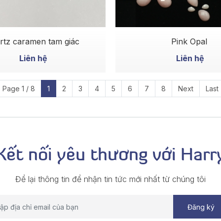
MUA NGAY
MUA NGAY
rtz caramen tam giác
Pink Opal
Liên hệ
Liên hệ
Page 1 / 8
1
2
3
4
5
6
7
8
Next
Last
Kết nối yêu thương với Harr
Để lại thông tin để nhận tin tức mới nhất từ chúng tôi