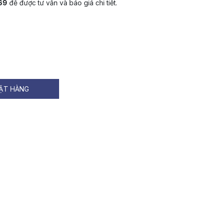
69
để được tư vấn và báo giá chi tiết.
ẶT HÀNG