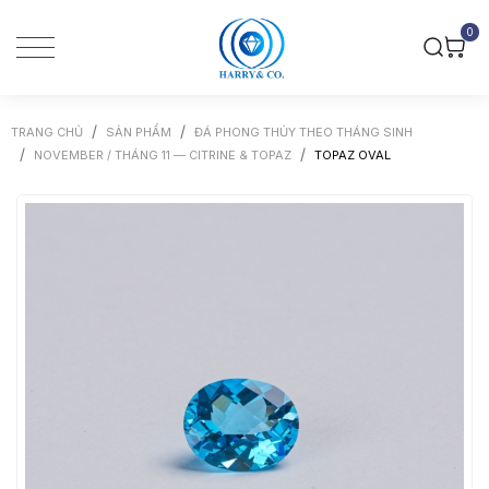
0
TRANG CHỦ
SẢN PHẨM
ĐÁ PHONG THỦY THEO THÁNG SINH
NOVEMBER / THÁNG 11 — CITRINE & TOPAZ
TOPAZ OVAL