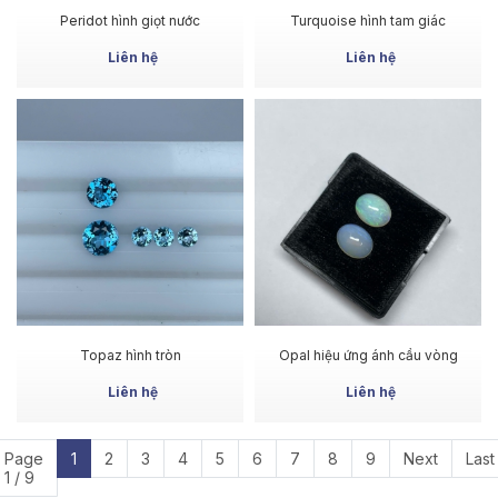
MUA NGAY
MUA NGAY
Peridot hình giọt nước
Turquoise hình tam giác
Liên hệ
Liên hệ
MUA NGAY
MUA NGAY
Topaz hình tròn
Opal hiệu ứng ánh cầu vòng
Liên hệ
Liên hệ
Page
1
2
3
4
5
6
7
8
9
Next
Last
1 / 9