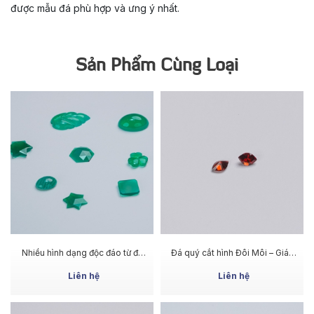
được mẫu đá phù hợp và ưng ý nhất.
Sản Phẩm Cùng Loại
MUA NGAY
MUA NGAY
Nhiều hình dạng độc đáo từ đá
Đá quý cắt hình Đôi Môi – Giác
Green Achates
cắt mềm mại, hiệu ứng ánh lửa
rõ
Liên hệ
Liên hệ