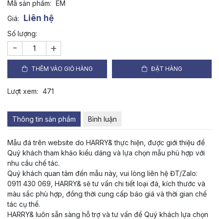
Mã sản phẩm:
EM
Liên hệ
Giá:
Số lượng:
-
+
THÊM VÀO GIỎ HÀNG
ĐẶT HÀNG
Lượt xem:
471
Thông tin sản phẩm
Bình luận
Mẫu đá trên website do HARRY& thực hiện, được giới thiệu để
Quý khách tham khảo kiểu dáng và lựa chọn mẫu phù hợp với
nhu cầu chế tác.
Quý khách quan tâm đến mẫu này, vui lòng liên hệ ĐT/Zalo:
0911 430 069, HARRY& sẽ tư vấn chi tiết loại đá, kích thước và
màu sắc phù hợp, đồng thời cung cấp báo giá và thời gian chế
tác cụ thể.
HARRY& luôn sẵn sàng hỗ trợ và tư vấn để Quý khách lựa chọn