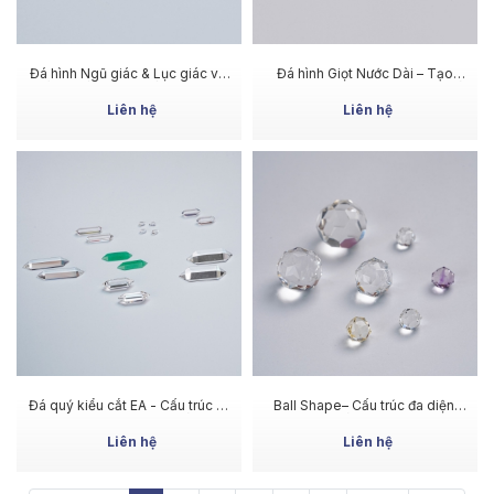
MUA NGAY
MUA NGAY
Đá hình Ngũ giác & Lục giác với
Đá hình Giọt Nước Dài – Tạo
điểm nhấn nằm ở cấu trúc giác
cảm giác thanh thoát và tinh tế
cắt bên trong
Liên hệ
Liên hệ
MUA NGAY
MUA NGAY
Đá quý kiểu cắt EA - Cấu trúc rõ
Ball Shape– Cấu trúc đa diện,
ràng, vẻ đẹp cân đối
cảm giác sống động, độc đáo
Liên hệ
Liên hệ