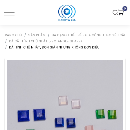
0
TRANG CHỦ
SẢN PHẨM
ĐA DẠNG THIẾT KẾ - GIA CÔNG THEO YÊU CẦU
ĐÁ CẮT HÌNH CHỮ NHẬT (RECTANGLE SHAPE)
ĐÁ HÌNH CHỮ NHẬT, ĐƠN GIẢN NHƯNG KHÔNG ĐƠN ĐIỆU